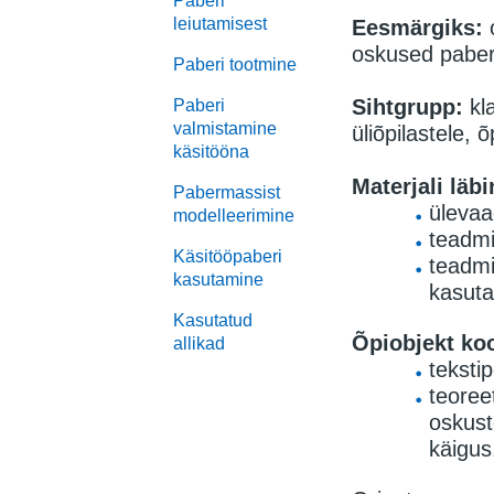
Paberi
leiutamisest
Eesmärgiks:
o
oskused paberi
Paberi tootmine
Sihtgrupp:
kla
Paberi
valmistamine
üliõpilastele, õ
käsitööna
Materjali läb
Pabermassist
ülevaa
modelleerimine
teadmi
Käsitööpaberi
teadmi
kasutamine
kasuta
Kasutatud
Õpiobjekt ko
allikad
tekstip
teoreet
oskust
käigus