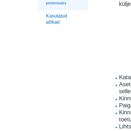
külj
printimiseks
Kasutatud
allikad
Kata
Aset
sell
Kinni
Paig
Kinn
toet
Liht