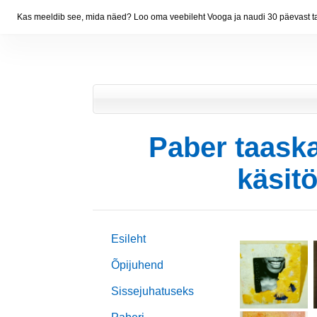
Kas meeldib see, mida näed? Loo oma veebileht Vooga ja naudi 30 päevast ta
Paber taask
käsit
Esileht
Õpijuhend
Sissejuhatuseks