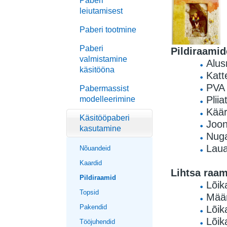
Paberi
leiutamisest
Paberi tootmine
Paberi
Pildiraamid
valmistamine
Alus
käsitööna
Katt
PVA 
Pabermassist
Pliia
modelleerimine
Käär
Käsitööpaberi
Joon
kasutamine
Nug
Laua
Nõuandeid
Kaardid
Lihtsa raam
Pildiraamid
Lõik
Topsid
Määr
Pakendid
Lõik
Lõik
Tööjuhendid