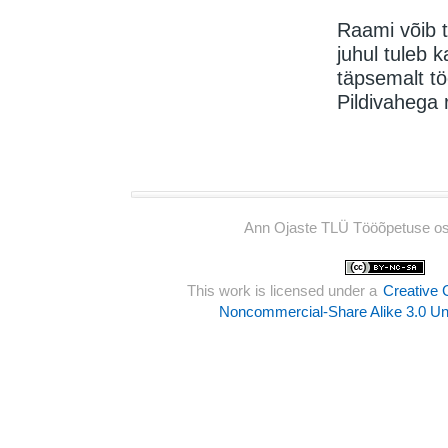
Raami võib te
juhul tuleb 
täpsemalt tö
Pildivahega 
Ann Ojaste TLÜ Tööõpetuse o
This work is licensed under a
Creative 
Noncommercial-Share Alike 3.0 Un