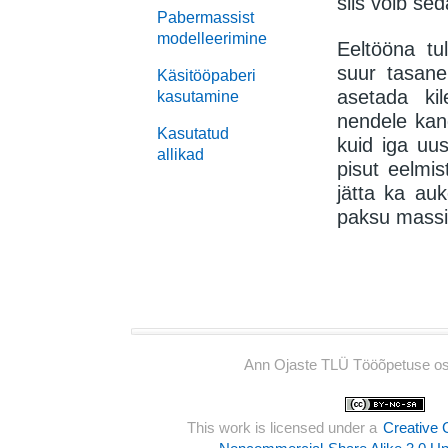
siis võib sed
Pabermassist
modelleerimine
Eeltööna tu
suur tasane
Käsitööpaberi
asetada kil
kasutamine
nendele kan
Kasutatud
kuid
iga uus
allikad
pisut eelmis
jätta ka au
paksu massi 
Ann Ojaste TLÜ Tööõpetuse o
This work is licensed under a
Creative 