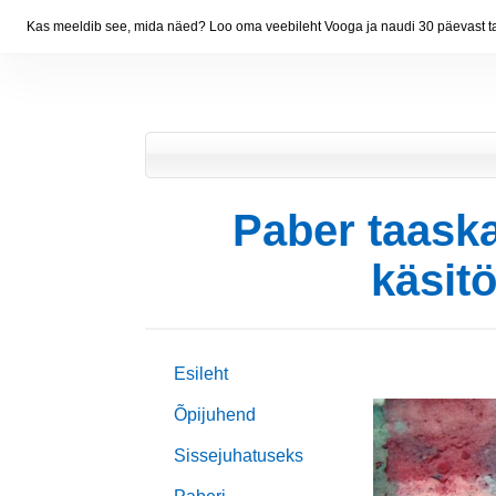
Kas meeldib see, mida näed? Loo oma veebileht Vooga ja naudi 30 päevast ta
Paber taask
käsit
Esileht
Õpijuhend
Sissejuhatuseks