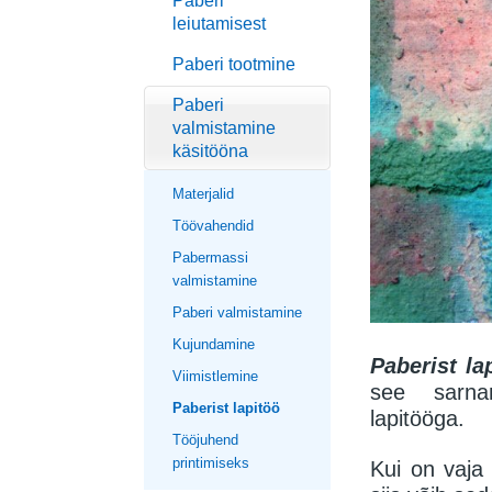
Paberi
leiutamisest
Paberi tootmine
Paberi
valmistamine
käsitööna
Materjalid
Töövahendid
Pabermassi
valmistamine
Paberi valmistamine
Kujundamine
Paberist la
Viimistlemine
see sarna
Paberist lapitöö
lapitööga.
Tööjuhend
printimiseks
Kui on vaja